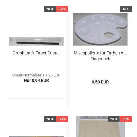
NEU
-24%
NEU
Graphitstift Faber Castell
Mischpallette für Farben mit
Fingerloch
Unser Normalpreis 1,25 EUR
Nur 0,94 EUR
0,50 EUR
NEU
-14%
NEU
-8%