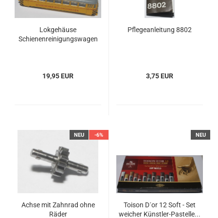
Lokgehäuse
Pflegeanleitung 8802
Schienenreinigungswagen
19,95 EUR
3,75 EUR
NEU
-6%
NEU
Achse mit Zahnrad ohne
Toison D´or 12 Soft - Set
Räder
weicher Künstler-Pastelle...