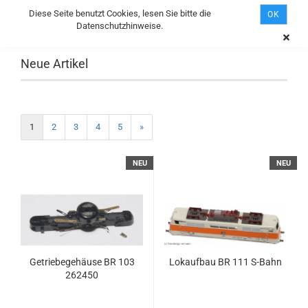
Diese Seite benutzt Cookies, lesen Sie bitte die
OK
Datenschutzhinweise.
Neue Artikel
1
2
3
4
5
»
NEU
NEU
Getriebegehäuse BR 103
Lokaufbau BR 111 S-Bahn
262450